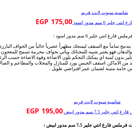
شاسيه سبوت لايت فريم
EGP
175,00
ير 6 سم مدور اسود
ارغ انتي جلير 6 سم مدور اسود :
ج تماماً مع السقف ليمنحك مظهراً عصرياً خالياً من الحواف البارزة
ة والدهان فهو يعتبر شبيه للمجناتك ويأتي بحواف مخرمة تسمح للمعجون و
ير بدون لمبة اي يمكنك التحكم بلون الاضاءة وقوة الاضاءة حسب الرغ
د من الاماكن /اسقف الجبس بورد للمنازل والمحلات والمطاعم و الصال
من خامة متينة لضمان عمر افتراضي طويل .
شاسيه سبوت لايت فريم
EGP
195,00
 جلير 7.5 سم مدور ابيض
س فارغ انتي جلير 7.5 سم مدور ابيض :