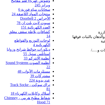
وشوش كهرباء لقم مفاتيح
وبرايز
245
سخانات مياه فورية
6
منتجات المواد اللاصقة
24
الأجراس Doorbell
2
سبوت لايت بلت ان
78
العدد الكهربائية
151
كشافات بلاطة سقف معلق
ارزة
14
الدهان بالثبات فوقها
لوحات التوزيع والقواطع
بة
الكهربائية
4
ديكورات حوائط شرايح وزوايا
ات و…../
استانلس ستيل
55
أنظمة الإنتركم
33
أنظمة الصوت Sound Systems
22
مستلزمات الأبواب
48
مشتركات
39
عدد يدوية
224
تراك سوكت - Track Socke
81
أسلاك وكابلات الكهرباء
18
شفاط مطبخ هرمي - Chimney
Hood
71