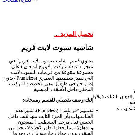
تحميل المزيد ...
شاسيه سبوت لايت فريم
يحتوي قسم “شاسيه سبوت لايت فريم” في
متجر ( عبده ماركت , لايتينج اند فان ) على
مجموعة متنوعة من فريمات السبوت لايت
التي تتميز بتصميمها العصري (Frameless / بدون
إطار خارجي ظاهر)، وهي مخصصة للتركيب
المخفي داخل الأسقف الجبسية.
الدهان بالثبات فوقها
​إليك وصف تفصيلي للقسم ومنتجاته:
بة
ات و…../
تصميم “فرملس” (Frameless): تتميز هذه
الشاسيهات بأن الجزء الثابت منها يُثبت داخل
الجبس قبل مرحلة التشطيب (المعجون
والدهان)، مما يجعلها تظهر كجزء لا يتجزأ من
السقف بدون حواف خارجية بارزة، وهو ما