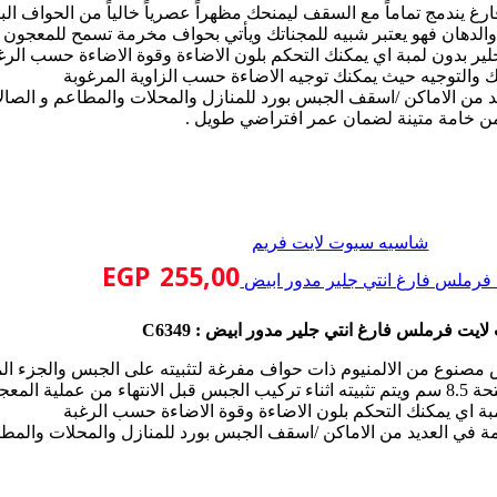
ندمج تماماً مع السقف ليمنحك مظهراً عصرياً خالياً من الحواف البا
ة والدهان فهو يعتبر شبيه للمجناتك ويأتي بحواف مخرمة تسمح للمعجون و
ير بدون لمبة اي يمكنك التحكم بلون الاضاءة وقوة الاضاءة حسب الرغ
يك والتوجيه حيث يمكنك توجيه الاضاءة حسب الزاوية المرغوبة
د من الاماكن /اسقف الجبس بورد للمنازل والمحلات والمطاعم و الصال
من خامة متينة لضمان عمر افتراضي طويل .
شاسيه سبوت لايت فريم
EGP
255,00
فرملس فارغ انتي جلير مدور ابيض
ايت فرملس فارغ انتي جلير مدور ابيض : C6349
مصنوع من الالمنيوم ذات حواف مفرغة لتثبيته على الجبس والجزء ال
بة اي يمكنك التحكم بلون الاضاءة وقوة الاضاءة حسب الرغبة
ة في العديد من الاماكن /اسقف الجبس بورد للمنازل والمحلات والمطا