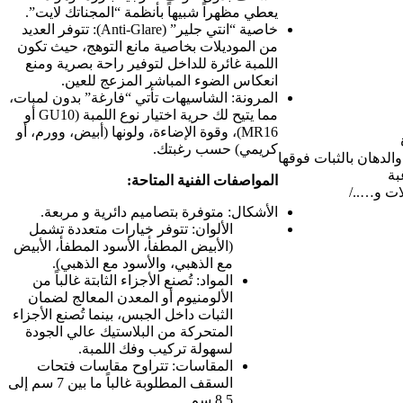
يعطي مظهراً شبيهاً بأنظمة “المجناتك لايت”.
​خاصية “انتي جلير” (Anti-Glare): تتوفر العديد
من الموديلات بخاصية مانع التوهج، حيث تكون
اللمبة غائرة للداخل لتوفير راحة بصرية ومنع
انعكاس الضوء المباشر المزعج للعين.
​المرونة: الشاسيهات تأتي “فارغة” بدون لمبات،
مما يتيح لك حرية اختيار نوع اللمبة (GU10 أو
MR16)، وقوة الإضاءة، ولونها (أبيض، وورم، أو
كريمي) حسب رغبتك.
الدهان بالثبات فوقها
بة
​المواصفات الفنية المتاحة:
ات و…../
​الأشكال: متوفرة بتصاميم دائرية و مربعة.
​الألوان: تتوفر خيارات متعددة تشمل
(الأبيض المطفأ، الأسود المطفأ، الأبيض
مع الذهبي، والأسود مع الذهبي).
المواد: تُصنع الأجزاء الثابتة غالباً من
الألومنيوم أو المعدن المعالج لضمان
الثبات داخل الجبس، بينما تُصنع الأجزاء
المتحركة من البلاستيك عالي الجودة
لسهولة تركيب وفك اللمبة.
المقاسات: تتراوح مقاسات فتحات
السقف المطلوبة غالباً ما بين 7 سم إلى
8.5 سم.