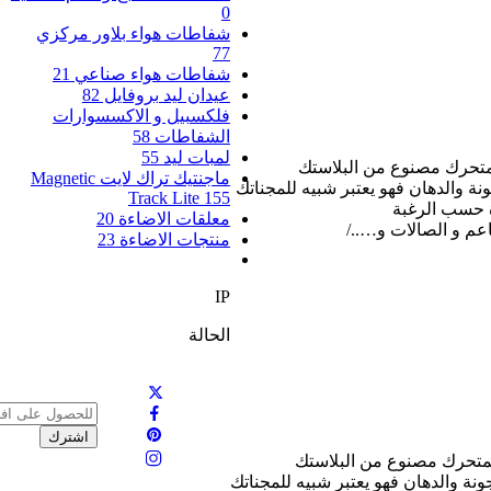
0
شفاطات هواء بلاور مركزي
77
شفاطات هواء صناعي
21
عيدان ليد بروفايل
82
فلكسبيل و الاكسسوارات
الشفاطات
58
لمبات ليد
55
متحرك مصنوع من البلاستك
ماجنتيك تراك لايت Magnetic
Track Lite
155
ة حسب الرغبة
معلقات الاضاءة
20
عم و الصالات و…../
منتجات الاضاءة
23
IP
الحالة
لمتحرك مصنوع من البلاستك