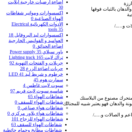
اضاءة ارضيات خارجية ابلايت
رزة
30
الدهان بالثبات فوقها
اكسسوارات ومواتير شفاطات
بة
الهواء الصناعية
0
الادوات الكهربائية Electrical
ات و…../
tools
35
اكسسوارات ليد البروفايل
18
العواميد و الفوانيس الخارجية
اضاءة الحدائق
0
باور سبلاي Power supply
35
تراك لايت Lighting track
165
جريلات و الفتحات التهوية
92
حربات اضاءة الزرع
28
خرطوم و شريط ليد LED
41
سمارت هوم
45
سبوت لايت غاطس
4
شاسيه سبوت لايت فريم
97
شفاطات الهواء
65
متحرك مصنوع من البلاستك
شفاطات الهواء للسقف
0
شفاطات هواء صناعي
0
شفاطات هواء بلاور مركزي
0
عم و الصالات و…../
شفاطات الهواء للزجاج
101
شفاطات الهواء للسقف
63
شفاطات مطابخ وحمام حائطية