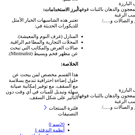
البارزة
معجون والدهان بالثبات فوقها
​أبرز الاستخدامات:
سب الرغبة
​تعتبر هذه الشاسيهات الخيار الأمثل
و الصالات و…../
للديكورات الحديثة في:
​المنازل (غرف النوم والمعيشة).
المحلات التجارية والمطاعم الراقية.
صالات العرض والمكاتب التي تبحث
عن مظهر فخم وبسيط (Minimalist).
​الخلاصة:
هذا القسم مخصص لمن يبحث عن
حلول إضاءة احترافية تندمج بسلاسة
مع السقف، مع توفير إمكانية صيانة
البارزة
سهلة وتبديل للمبات في أي وقت دون
معجون والدهان بالثبات فوقها
التأثير على شكل السقف.
سب الرغبة
و الصالات و…../
فلترة المنتجات
التصنيفات
20سم
0
أنظمة التدفئة
1