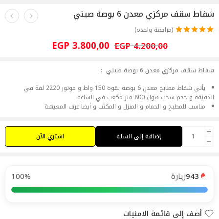
شفاط سقف مركزي معدن 6 بوصة صيني
(مراجعة واحدة)
تم التقييم بـ
EGP
3.800,00
EGP
4.200,00
5.00
من 5 بناءً
على تقييم
عميل واحد
شفاط سقف مركزي معدن 6 بوصة صيني :
يأتي شفاط مطابخ معدن 6 بوصة بقوة 150 واط و موتور 2220 لفة في
الدقيقة و حجم سحب هواء 800 متر مكعب في الساعة
مناسب للمطبخ و الحمام و المنزل و المكتب و أيضا غرف المعيشة
إضافة إلى السلة
اشتري الآن
943
زيارة
100%
أضف إلى قائمة الامنيات