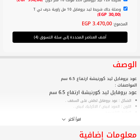
شريط 120 ليد بروفايل 220 فولت 10 متر كول
(
)
وصلة جاك شريط ليد بروفايل 10 مل زاوية حرف تي T
EGP
30,00
)
(
EGP
3.470,00
المجموع:
أضف العناصر المحددة إلى سلة التسوق (4)
الوصف
عود بروفايل ليد كورنيشة ارتفاع 6.5 سم
المواصفات :
عود بروفايل ليد كورنيشة ارتفاع 6.5 سم
الشكل : عود بروفايل لطش على السقف .
اللون : العود ابيض / الاكرليك ابيض .
المادة :الالمنيوم .
الطول : 3 م.
اقرأ أكثر
الأرتفاع الكلي للعود : 6.9 سم.
العرض الكامل للعود : 3 م.
معلومات إضافية
مقاس التجويف :1.2 سم