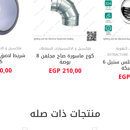
فلكسبيل و الا
ت التهوية
فلكسبيل و الاكسسوارات الشفاطات
شريط لاصق ح
YEL
كوع ماسورة صاج مجلفن 8
15 
جريلة مدورة ستانلس ستيل 6
بوصة
بكة
0,00
EGP
210,00
EGP
منتجات ذات صله