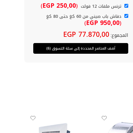
EGP
250,00
)
(
ترنس ملفات 12 فولت
دفاش باب صيني من 60 كغ حتى 80 كغ
EGP
950,00
)
(
EGP
77.870,00
المجموع:
أضف العناصر المحددة إلى سلة التسوق (6)
جري