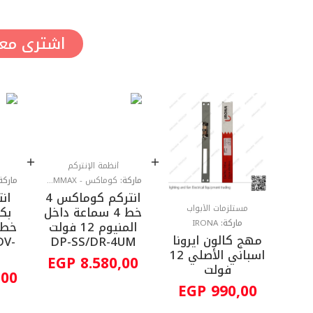
اشترى معا
أنظمة الإنتركم
ماركة:
كوماكس - COMMAX
ماركة
انتركم كوماكس 4
ان
مستلزمات الأبواب
خط 4 سماعة داخل
ماركة:
IRONA
المنيوم 12 فولت
مهج كالون ايرونا
DV-
DP-SS/DR-4UM
اسباني الأصلي 12
EGP
8.580,00
فولت
,00
EGP
990,00