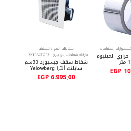
مدور 
0
كسسوارات الشفاطات
شفاطات الهواء للسقف
راري المينيوم
ماركة:
شفاطات يلو بيرج - YELOWBERG AIR EXTRACTORE
متر
شفاط سقف جبسبورد 30سم
سايلنت ألترا Yelowberg
EGP
10
EGP
6.995,00