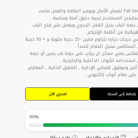
يوفر نظام Fail Secure لضمان الأمان وتوفير الطاقة والقفل صامت
مايمنح المستخدم تجربة دخول آمنة وسلسة .
 درفة الباب بديل القفل اليدوي ويعمل على فتح الباب
بائية من أنظمة الإنتركم .
مصمم للعمل في درجات حرارة تتراوم مابين -25 درجة مئوية و + 50 درجة
الستانلس ستيل المقام للصدأ .
للعكس يعني ممكن ان يركب على درفة باب يمين أو درفة
استخدامه للأبواب الداخلية والخارجية .
من وموثوق للمباني الإدارية , الشقق الذكية , المعارض
لى نظام أبواب إلكتروني .
إضافة إلى السلة
اشتري الآن
90%
ت
التسليم والإرجاع
طرح سؤال