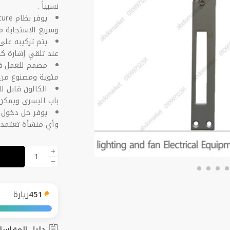
نسبياً .
وسريع الاستجابة م
يتم تركيبه على
عند تلقي إشارة كهر
مئوية ومصنوع من 
الكالون قابل 
باب اليسرى ويمكن 
يوفر حل دخول آ
وأي منشأة تعتمد ع
451
زيارة
دليل المقاسا