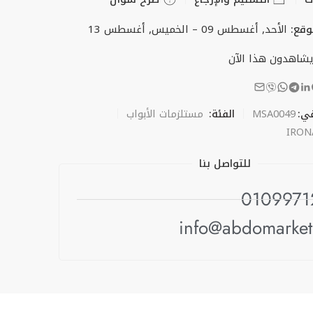
وقع:
الأحد, أغسطس 09 – الخميس, أغسطس 13
شاهدون هذا الآن
في:
MSA0049
الفئة:
مستلزمات الأبواب
IRON
للتواصل بنا
0109971
info@abdomarke