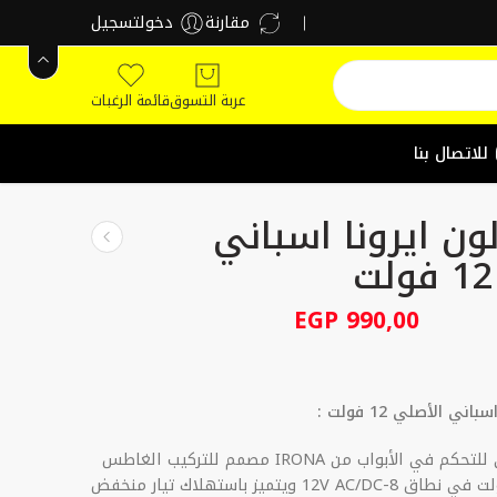
مقارنة
دخولتسجيل
عربة التسوق
قائمة الرغبات
للاتصال بنا
ن ايرونا اسباني
EGP
990,00
ي الأصلي 12 فولت :
كالون إلكتروني للتحكم في الأبواب من IRONA مصمم للتركيب الغاطس
يعمل بجهد 12 فولت في نطاق 8-12V AC/DC ويتميز باستهلاك تيار منخفض