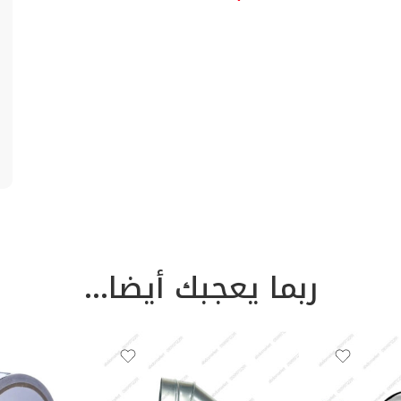
ربما يعجبك أيضا…