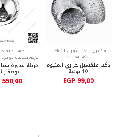
فلكسبيل و الاكسسوارات الشفاطات
جريلات و الفتحا
ماركة:
ROCKAL
ماركة:
شفاطات يلو بيرج - OWBERG AIR EXTRACTORE
دكت فلكسبل حراري المنيوم
شفاط مطبخ بيورتي 3
10 بوصة
جاجي اسود
بوصة بش
CAP
EGP
99,00
550,00
E